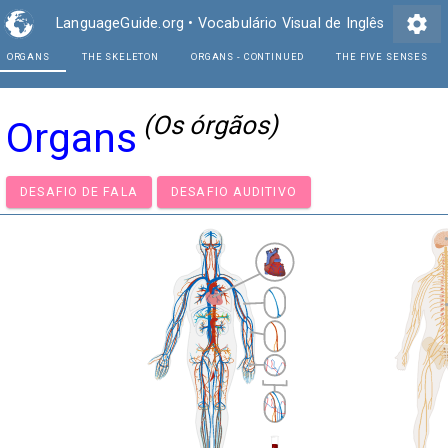
settings
LanguageGuide.org
•
Vocabulário Visual de Inglês
ORGANS
THE SKELETON
ORGANS - CONTINUE
(Os órgãos)
Organs
DESAFIO DE FALA
DESAFIO AUDITIVO