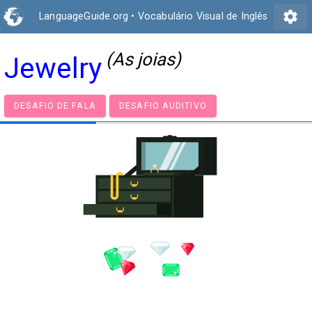
settings
LanguageGuide.org
•
Vocabulário Visual de Inglês
(As joias)
Jewelry
DESAFIO DE FALA
DESAFIO AUDITIVO