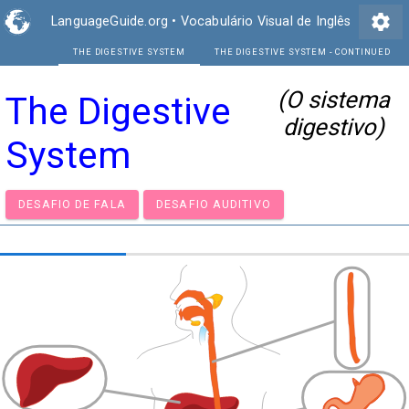
settings
LanguageGuide.org
•
Vocabulário Visual de Inglês
THE DIGESTIVE SYSTEM
THE DIGEST
(O sistema
The Digestive
digestivo)
System
DESAFIO DE FALA
DESAFIO AUDITIVO