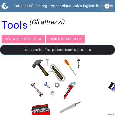
settings
LanguageGuide.org
•
Vocabolario visivo inglese britannico
(Gli attrezzi)
Tools
SFIDA DI PRONUNCIA
SFIDA DI ASCOLTO
Tocca parole e frasi per ascoltarne la pronuncia.