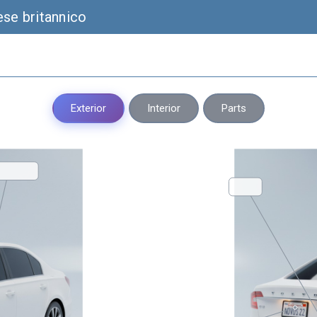
ese britannico
Exterior
Interior
Parts