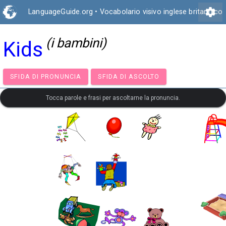
settings
LanguageGuide.org
•
Vocabolario visivo inglese britannico
(i bambini)
Kids
SFIDA DI PRONUNCIA
SFIDA DI ASCOLTO
Tocca parole e frasi per ascoltarne la pronuncia.