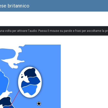
ese britannico
 una volta per attivare l'audio. Passa il mouse su parole e frasi per ascoltarne la p