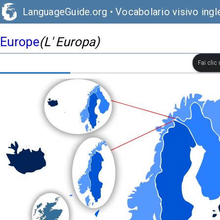
LanguageGuide.org
•
Vocabolario visivo ingl
Europe
(L' Europa)
Fai clic