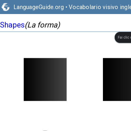
LanguageGuide.org
•
Vocabolario visivo ingl
Shapes
(La forma)
Fai clic