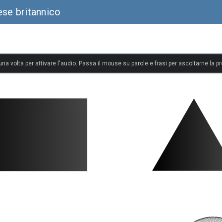
ese britannico
 una volta per attivare l'audio. Passa il mouse su parole e frasi per ascoltarne la p