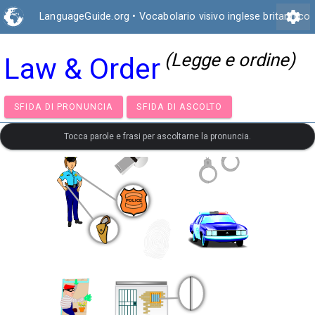
settings
LanguageGuide.org
•
Vocabolario visivo inglese britannico
(Legge e ordine)
Law & Order
SFIDA DI PRONUNCIA
SFIDA DI ASCOLTO
Tocca parole e frasi per ascoltarne la pronuncia.