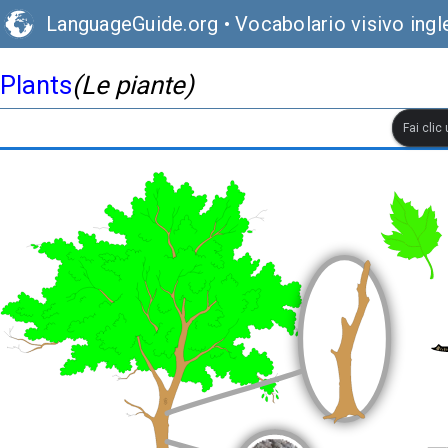
LanguageGuide.org
•
Vocabolario visivo ingl
Plants
(Le piante)
Fai clic