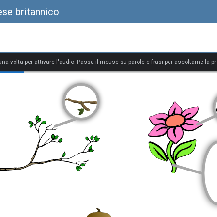
ese britannico
 una volta per attivare l'audio. Passa il mouse su parole e frasi per ascoltarne la p