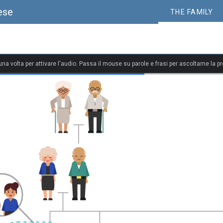
ese
THE FAMILY
 una volta per attivare l'audio. Passa il mouse su parole e frasi per ascoltarne la p