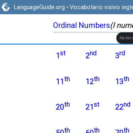
LanguageGuide.org
•
Vocabolario visivo ingl
Ordinal Numbers
(I nume
Fai clic
st
nd
rd
1
2
3
th
th
th
11
12
13
th
st
nd
20
21
22
th
th
th
50
60
70