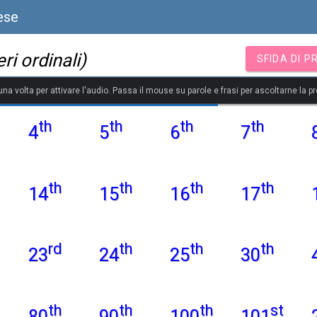
ese
ri ordinali)
SFIDA DI 
 una volta per attivare l'audio. Passa il mouse su parole e frasi per ascoltarne la p
th
th
th
th
4
5
6
7
th
th
th
th
14
15
16
17
rd
th
th
th
23
24
25
30
th
th
th
st
80
90
100
101