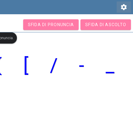
settings
SFIDA DI PRONUNCIA
SFIDA DI ASCOLTO
ronuncia.
{
[
/
-
_