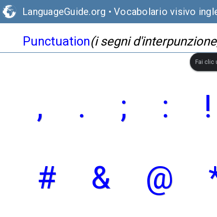
LanguageGuide.org
•
Vocabolario visivo ingl
Punctuation
(i segni d'interpunzione
Fai clic
,
.
;
:
!
#
&
@