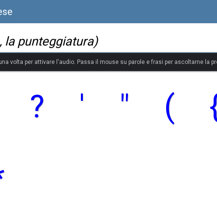
ese
, la punteggiatura)
 una volta per attivare l'audio. Passa il mouse su parole e frasi per ascoltarne la p
?
'
"
(
*