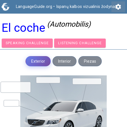
settings
LanguageGuide.org
•
Ispanų kalbos vizualinis žodynas
(Automobilis)
El coche
SPEAKING CHALLENGE
LISTENING CHALLENGE
Exterior
Interior
Piezas