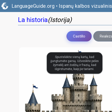
LanguageGuide.org
•
Ispanų kalbos vizualini
La historia
(Istorija)
Castillo
Realez
Spustelėkite vieną kartą, kad
įjungtumėte garsą. Užveskite pelės
žymeklį ant žodžių ir frazių, kad
išgirstumėte, kaip jie tariami.