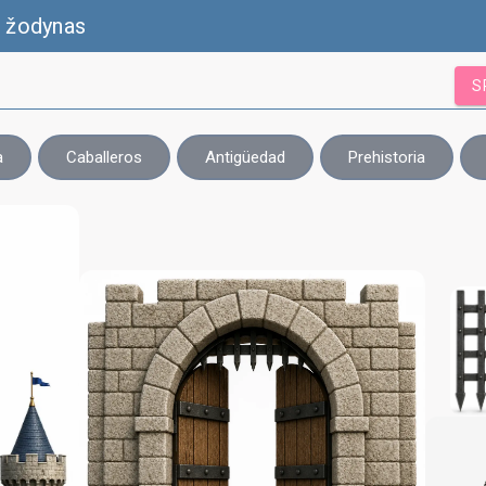
s žodynas
S
a
Caballeros
Antigüedad
Prehistoria