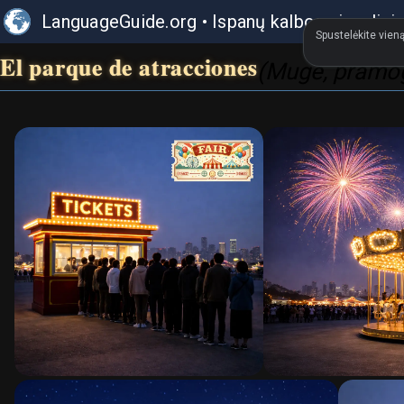
LanguageGuide.org
•
Ispanų kalbos vizualini
Spustelėkite vieną
El parque de atracciones
(Mugė, pramo