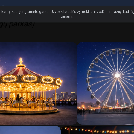
s žodynas
 kartą, kad įjungtumėte garsą. Užveskite pelės žymeklį ant žodžių ir frazių, kad išg
tariami.
gų parkas)