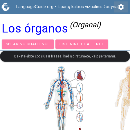
settings
LanguageGuide.org
•
Ispanų kalbos vizualinis žodynas
(Organai)
Los órganos
SPEAKING CHALLENGE
LISTENING CHALLENGE
Bakstelėkite žodžius ir frazes, kad išgirstumėte, kaip jie tariami.