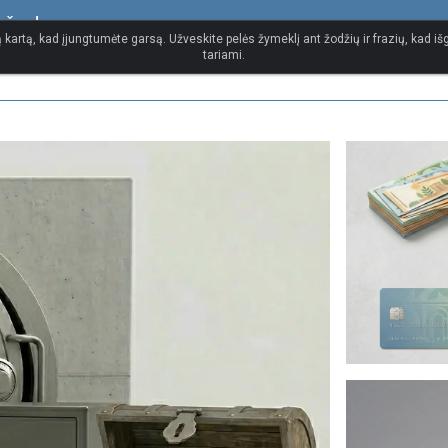
s žodynas
 kartą, kad įjungtumėte garsą. Užveskite pelės žymeklį ant žodžių ir frazių, kad išg
tariami.