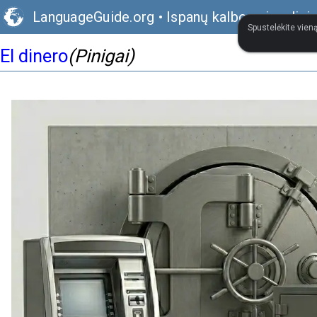
LanguageGuide.org
•
Ispanų kalbos vizualini
Spustelėkite vieną
El dinero
(Pinigai)