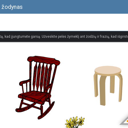
s žodynas
tą, kad įjungtumėte garsą. Užveskite pelės žymeklį ant žodžių ir frazių, kad išgirstu