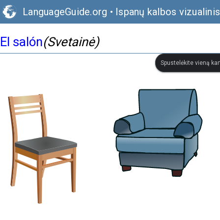
LanguageGuide.org
•
Ispanų kalbos vizualini
El salón
(Svetainė)
Spustelėkite vieną kar