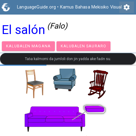
settings
LanguageGuide.org
•
Kamus Bahasa Mekisiko Visual
(Falo)
El salón
KALUBALEN MAGANA
KALUBALEN SAURARO
Taɓa kalmomi da jumloli don jin yadda ake faɗin su.