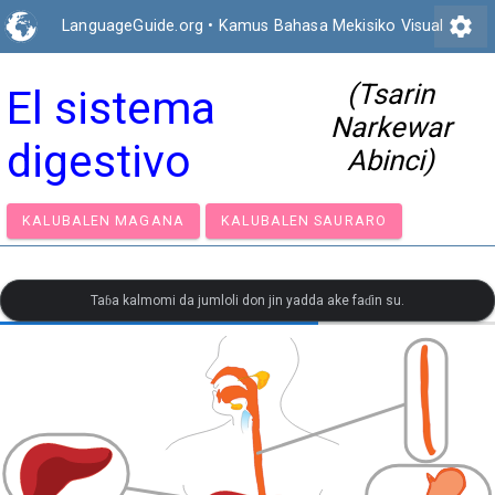
settings
LanguageGuide.org
•
Kamus Bahasa Mekisiko Visual
(Tsarin
El sistema
Narkewar
digestivo
Abinci)
KALUBALEN MAGANA
KALUBALEN SAURARO
Taɓa kalmomi da jumloli don jin yadda ake faɗin su.