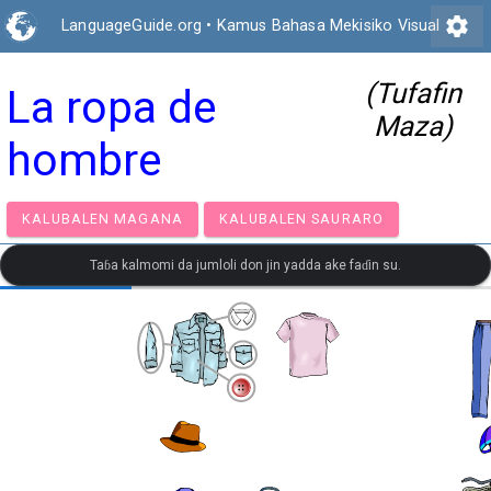
settings
LanguageGuide.org
•
Kamus Bahasa Mekisiko Visual
(Tufafin
La ropa de
Maza)
hombre
KALUBALEN MAGANA
KALUBALEN SAURARO
Taɓa kalmomi da jumloli don jin yadda ake faɗin su.