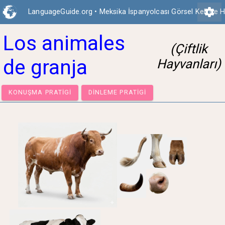
settings
LanguageGuide.org
•
Meksika İspanyolcası Görsel Kelime H
Los animales
(Çiftlik
de granja
Hayvanları)
KONUŞMA PRATIGI
DINLEME PRATIGI