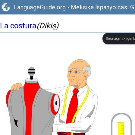
LanguageGuide.org
•
Meksika İspanyolcası G
La costura
(Dikiş)
Sesi açmak için bi