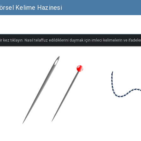
örsel Kelime Hazinesi
r kez tıklayın. Nasıl telaffuz edildiklerini duymak için imleci kelimelerin ve ifadeler