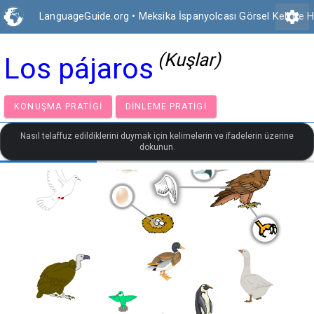
settings
LanguageGuide.org
•
Meksika İspanyolcası Görsel Kelime H
(Kuşlar)
Los pájaros
KONUŞMA PRATIGI
DINLEME PRATIGI
Nasıl telaffuz edildiklerini duymak için kelimelerin ve ifadelerin üzerine
dokunun.