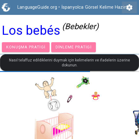
settings
LanguageGuide.org
•
İspanyolca Görsel Kelime Hazinesi
(Bebekler)
Los bebés
KONUŞMA PRATIGI
DINLEME PRATIGI
Nasıl telaffuz edildiklerini duymak için kelimelerin ve ifadelerin üzerine
dokunun.