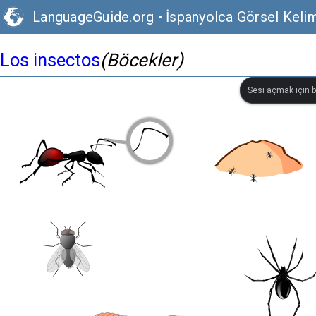
LanguageGuide.org
•
İspanyolca Görsel Keli
Los insectos
(Böcekler)
Sesi açmak için bi