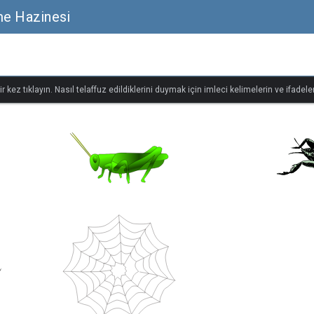
me Hazinesi
r kez tıklayın. Nasıl telaffuz edildiklerini duymak için imleci kelimelerin ve ifadeler