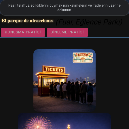
Nasıl telaffuz edildiklerini duymak için kelimelerin ve ifadelerin üzerine
settings
LanguageGuide.org
•
İspanyolca Görsel Kelime Hazinesi
dokunun.
El parque de atracciones
(Fuar, Eğlence Parkı)
KONUŞMA PRATIGI
DINLEME PRATIGI