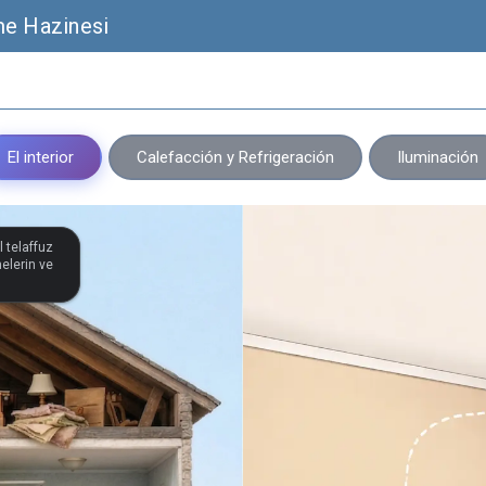
me Hazinesi
El interior
Calefacción y Refrigeración
Iluminación
l telaffuz
melerin ve