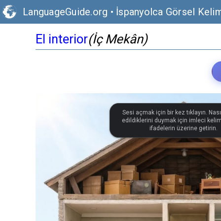
LanguageGuide.org
•
İspanyolca Görsel Keli
El interior
(İç Mekân)
Sesi açmak için bir kez tıklayın. Nası
edildiklerini duymak için imleci keli
ifadelerin üzerine getirin.