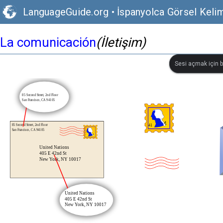
LanguageGuide.org
•
İspanyolca Görsel Keli
La comunicación
(İletişim)
Sesi açmak için bi