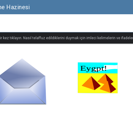
me Hazinesi
r kez tıklayın. Nasıl telaffuz edildiklerini duymak için imleci kelimelerin ve ifadeler