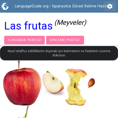
settings
LanguageGuide.org
•
İspanyolca Görsel Kelime Hazinesi
(Meyveler)
Las frutas
KONUŞMA PRATIGI
DINLEME PRATIGI
Nasıl telaffuz edildiklerini duymak için kelimelerin ve ifadelerin üzerine
dokunun.