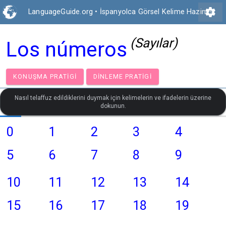
settings
LanguageGuide.org
•
İspanyolca Görsel Kelime Hazinesi
(Sayılar)
Los números
KONUŞMA PRATIGI
DINLEME PRATIGI
Nasıl telaffuz edildiklerini duymak için kelimelerin ve ifadelerin üzerine
dokunun.
0
1
2
3
4
5
6
7
8
9
10
11
12
13
14
15
16
17
18
19