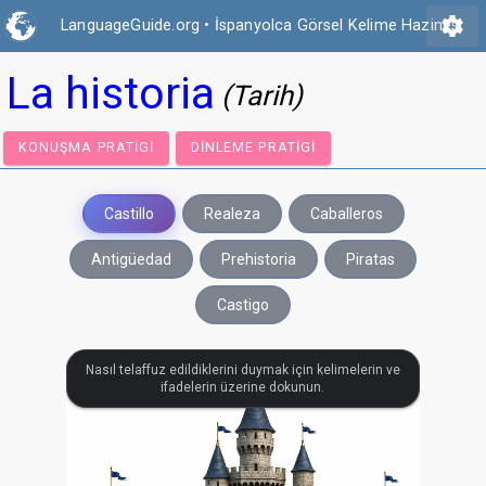
settings
LanguageGuide.org
•
İspanyolca Görsel Kelime Hazinesi
La historia
(Tarih)
KONUŞMA PRATIGI
DINLEME PRATIGI
Castillo
Realeza
Caballeros
Antigüedad
Prehistoria
Piratas
Castigo
Nasıl telaffuz edildiklerini duymak için kelimelerin ve
ifadelerin üzerine dokunun.