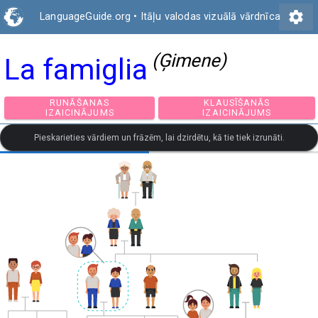
settings
LanguageGuide.org
•
Itāļu valodas vizuālā vārdnīca
(Ģimene)
La famiglia
RUNĀŠANAS
KLAUSĪŠANĀS
IZAICINĀJUMS
IZAICINĀJUMS
Pieskarieties vārdiem un frāzēm, lai dzirdētu, kā tie tiek izrunāti.