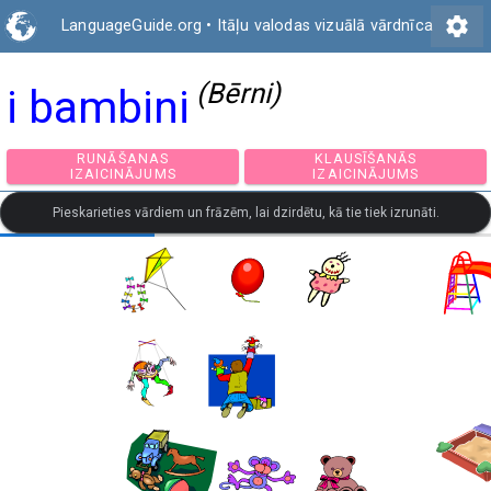
settings
LanguageGuide.org
•
Itāļu valodas vizuālā vārdnīca
(Bērni)
i bambini
RUNĀŠANAS
KLAUSĪŠANĀS
IZAICINĀJUMS
IZAICINĀJUMS
Pieskarieties vārdiem un frāzēm, lai dzirdētu, kā tie tiek izrunāti.