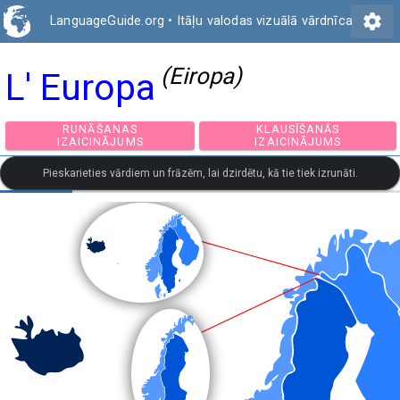
settings
LanguageGuide.org
•
Itāļu valodas vizuālā vārdnīca
(Eiropa)
L' Europa
RUNĀŠANAS
KLAUSĪŠANĀS
IZAICINĀJUMS
IZAICINĀJUMS
Pieskarieties vārdiem un frāzēm, lai dzirdētu, kā tie tiek izrunāti.