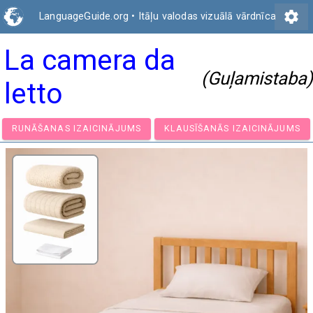
settings
LanguageGuide.org
•
Itāļu valodas vizuālā vārdnīca
La camera da
(Guļamistaba)
letto
RUNĀŠANAS IZAICINĀJUMS
KLAUSĪŠANĀS IZAICIN