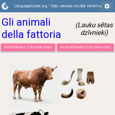
settings
LanguageGuide.org
•
Itāļu valodas vizuālā vārdnīca
Gli animali
(Lauku sētas
della fattoria
dzīvnieki)
RUNĀŠANAS IZAICINĀJUMS
KLAUSĪŠANĀS IZAICIN