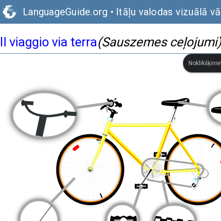
LanguageGuide.org
•
Itāļu valodas vizuālā v
Il viaggio via terra
(Sauszemes ceļojumi
Noklikšķinie