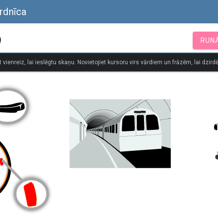
ārdnīca
)
RUN
t vienreiz, lai ieslēgtu skaņu. Novietojiet kursoru virs vārdiem un frāzēm, lai dzirdē