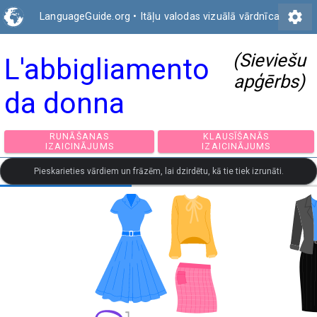
settings
LanguageGuide.org
•
Itāļu valodas vizuālā vārdnīca
(Sieviešu
L'abbigliamento
apģērbs)
da donna
RUNĀŠANAS
KLAUSĪŠANĀS
IZAICINĀJUMS
IZAICINĀJUMS
Pieskarieties vārdiem un frāzēm, lai dzirdētu, kā tie tiek izrunāti.