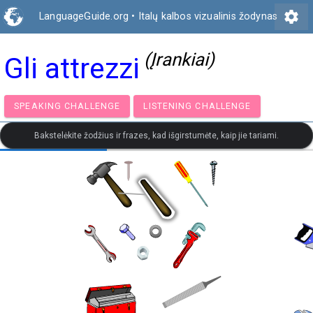
settings
LanguageGuide.org
•
Italų kalbos vizualinis žodynas
(Įrankiai)
Gli attrezzi
SPEAKING CHALLENGE
LISTENING CHALLENGE
Bakstelėkite žodžius ir frazes, kad išgirstumėte, kaip jie tariami.