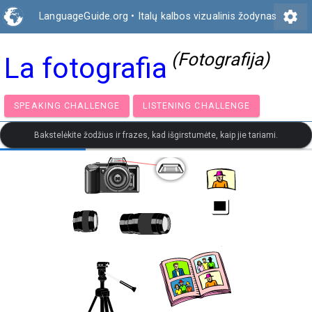
settings
LanguageGuide.org
•
Italų kalbos vizualinis žodynas
(Fotografija)
La fotografia
SPEAKING CHALLENGE
LISTENING CHALLENGE
Bakstelėkite žodžius ir frazes, kad išgirstumėte, kaip jie tariami.