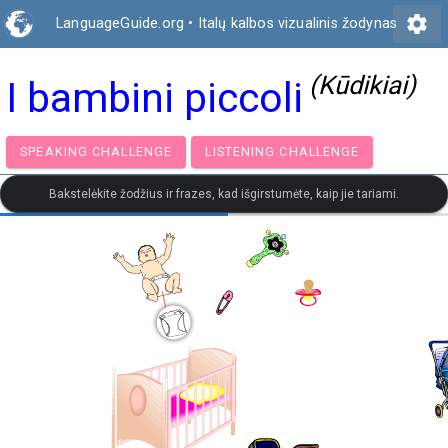
settings
LanguageGuide.org
•
Italų kalbos vizualinis žodynas
(Kūdikiai)
I bambini piccoli
SPEAKING CHALLENGE
LISTENING CHALLENGE
Bakstelėkite žodžius ir frazes, kad išgirstumėte, kaip jie tariami.