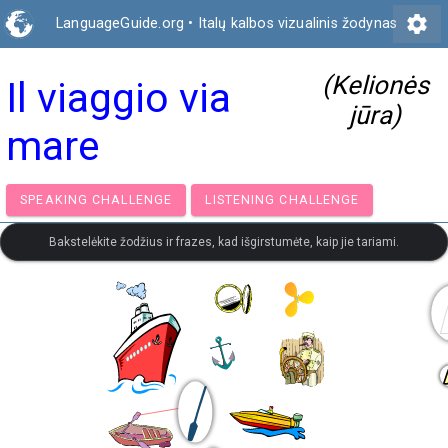
settings
LanguageGuide.org
•
Italų kalbos vizualinis žodynas
(Kelionės
Il viaggio via
jūra)
mare
SPEAKING CHALLENGE
LISTENING CHALLENGE
Bakstelėkite žodžius ir frazes, kad išgirstumėte, kaip jie tariami.