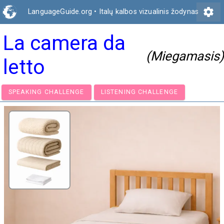
settings
LanguageGuide.org
•
Italų kalbos vizualinis žodynas
La camera da
(Miegamasis)
letto
SPEAKING CHALLENGE
LISTENING CHALLENGE