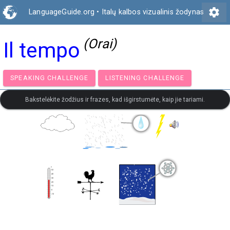
settings
LanguageGuide.org
•
Italų kalbos vizualinis žodynas
(Orai)
Il tempo
SPEAKING CHALLENGE
LISTENING CHALLENGE
Bakstelėkite žodžius ir frazes, kad išgirstumėte, kaip jie tariami.