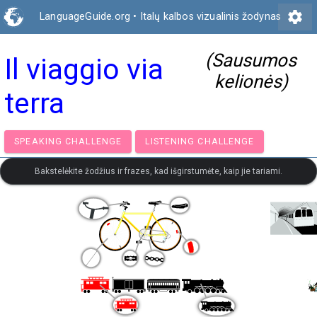
settings
LanguageGuide.org
•
Italų kalbos vizualinis žodynas
(Sausumos
Il viaggio via
kelionės)
terra
SPEAKING CHALLENGE
LISTENING CHALLENGE
Bakstelėkite žodžius ir frazes, kad išgirstumėte, kaip jie tariami.