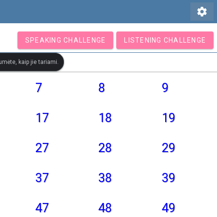
settings
SPEAKING CHALLENGE
LISTENING CHALLENGE
mėte, kaip jie tariami.
7
8
9
17
18
19
27
28
29
37
38
39
47
48
49