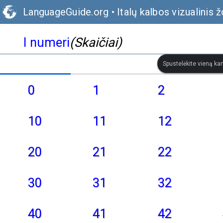
LanguageGuide.org
•
Italų kalbos vizualinis 
I numeri
(Skaičiai)
Spustelėkite vieną kar
0
1
2
10
11
12
20
21
22
30
31
32
40
41
42