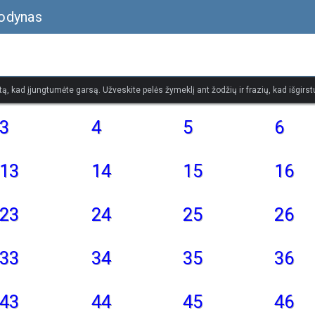
žodynas
tą, kad įjungtumėte garsą. Užveskite pelės žymeklį ant žodžių ir frazių, kad išgirstu
3
4
5
6
13
14
15
16
23
24
25
26
33
34
35
36
43
44
45
46