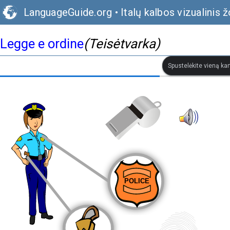
LanguageGuide.org
•
Italų kalbos vizualinis 
Legge e ordine
(Teisėtvarka)
Spustelėkite vieną kar