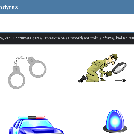
žodynas
tą, kad įjungtumėte garsą. Užveskite pelės žymeklį ant žodžių ir frazių, kad išgirstu