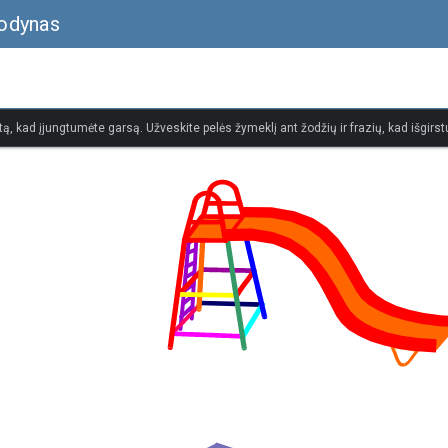
žodynas
tą, kad įjungtumėte garsą. Užveskite pelės žymeklį ant žodžių ir frazių, kad išgirstu