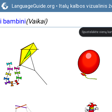
LanguageGuide.org
•
Italų kalbos vizualinis 
i bambini
(Vaikai)
Spustelėkite vieną kar